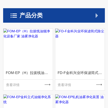
产品分类
FOM-EP（H）拉拔线油烟净化设备厂家 油雾净化器
FD-F金科兴业环保滤筒式除尘器
查看详情
查看详情