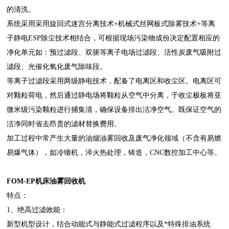
的清洗。
系统采用采用旋回式迷宫分离技术+机械式丝网板式除雾技术+等离
子静电ESP除尘技术相结合，可根据现场污染物成份决定配置相应的
净化单元如：预过滤段、双驱等离子电场过滤段、活性炭废气吸附过
滤段、光催化氧化废气除味段。
等离子过滤段采用两级静电技术，配备了电离区和收尘区。电离区可
对颗粒荷电，然后通过静电场将颗粒从空气中分离，于收尘极板将亚
微米级污染颗粒进行捕集清，确保设备排出洁净空气。既保证空气的
洁净同时省去昂贵的滤材替换费用。
加工过程中常产生大量的油烟油雾回收及废气净化领域（不含有易燃
易爆气体），如冷镦机，淬火热处理，铸造，CNC数控加工中心等。
FOM-EP机床油雾回收机
特点：
1、绝高过滤效能：
新型机型设计，结合动能式与静能式过滤程序以及*特殊排油系统