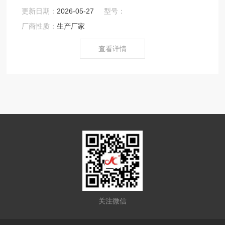
作，所以金科JK-S-500设备无论在生产运行还是停机时都
更新日期：
2026-05-27
型号：
可以净化冷却液。能够同时去除冷却液中的污染物如杂
厂商性质：
生产厂家
油、油脂、金属颗粒、以及其他形式的固体颗粒，精度可
达到5um.
查看详情
关注微信