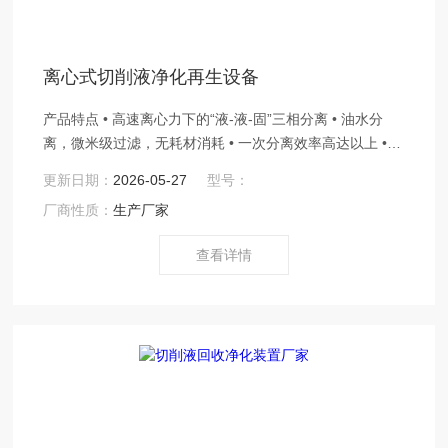
离心式切削液净化再生设备
产品特点 • 高速离心力下的“液-液-固”三相分离 • 油水分
离，微米级过滤，无耗材消耗 • 一次分离效率高达以上 •
切削液只需添加，无须更换 • 分离出的杂油，可产生二次
更新日期：
2026-05-27
型号：
利用的价值
厂商性质：
生产厂家
查看详情