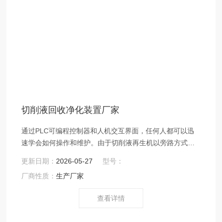
切削液回收净化装置厂家
通过PLC可编程控制器和人机交互界面，任何人都可以迅
速学会如何操作和维护。由于切削液再生机以旁路方式操
作，所以金科JK-S-500设备无论在生产运行还是停机时都
更新日期：
2026-05-27
型号：
可以净化冷却液。能够同时去除冷却液中的污染物如杂
厂商性质：
生产厂家
油、油脂、金属颗粒、以及其他形式的固体颗粒，精度可
达到5um.
查看详情