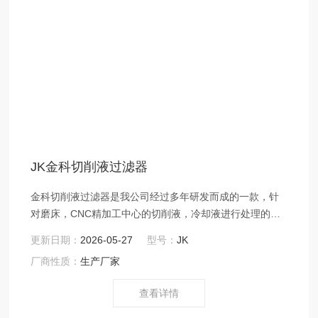
JK金科切削液过滤器
金科切削液过滤器是我公司经过多年研发而成的一款，针
对磨床，CNC精加工中心的切削液，冷却液进行处理的一
款设备，此设备可帮助用户实现，切削液成本节约，解决
更新日期：
2026-05-27
型号：
JK
切削液废液排放问题，改善切削液中的杂质影响工件精度
厂商性质：
生产厂家
的问题。
查看详情