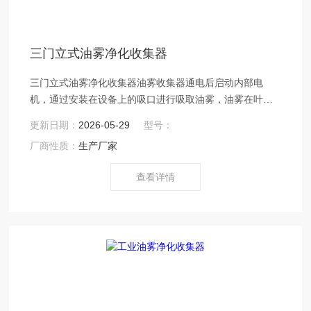
三门立式油雾净化收集器
三门立式油雾净化收集器油雾收集器通电后启动内部电
机，通过安装在设备上的吸口进行吸取油雾，油雾在叶轮
的带动下经缓冲机构后进入过滤机构进行油雾分离过滤，
更新日期：
2026-05-29
型号：
最后经过活性炭过滤除味后经出风口排出空气中，从而实
厂商性质：
生产厂家
现对设备高速运转所产生的油雾的分离。
查看详情