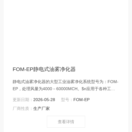
FOM-EP静电式油雾净化器
静电式油雾净化器的大型工业油雾净化系统型号为：FOM-
EP，处理风量为4000－60000MCH。$n应用于各种工业
领域的油烟油雾净化处理，一企一策，金科兴业环保设备
更新日期：
2026-05-28
型号：
FOM-EP
有限公司针对不同现场情况，选用相应合理的净化处理单
厂商性质：
生产厂家
元，处理设备效果达到相关地方排放标准和国家排放标
准。
查看详情