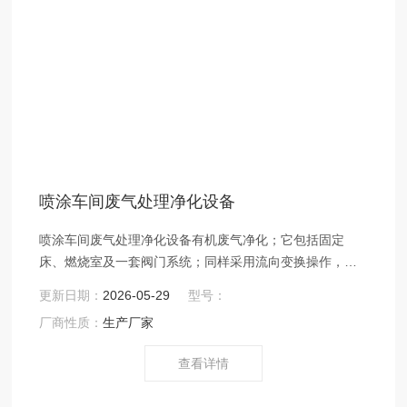
喷涂车间废气处理净化设备
喷涂车间废气处理净化设备有机废气净化；它包括固定
床、燃烧室及一套阀门系统；同样采用流向变换操作，与
RCO的不同之处在于RCO的蓄热床层上面多出一层催化床
更新日期：
2026-05-29
型号：
层。蓄热室内装满陶瓷蓄热体及催化剂，催化燃烧室装一
厂商性质：
生产厂家
个带比例调节的燃烧器。
查看详情