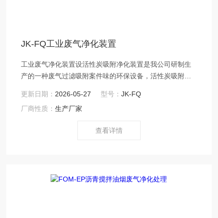
JK-FQ工业废气净化装置
工业废气净化装置设活性炭吸附净化装置是我公司研制生
产的一种废气过滤吸附案件味的环保设备，活性炭吸附净
化装置具有吸附效率高、适用面广、维护方便、能同时处
更新日期：
2026-05-27
型号：
JK-FQ
理多种混合废气等优点。活性炭具有去除甲醛、苯、TVOC
厂商性质：
生产厂家
等有害气体和消毒除臭等作用，活性炭吸附净化装置现广
泛就用于电子原件生产、电池（电瓶）生产、酸洗作业，
查看详情
实验室排风，冶金、化工、医药、涂装、食品、酿造、印
刷等废气处理，其中用于喷漆印刷的废气处理净化。