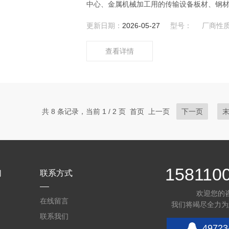
中心、金属机械加工用的传输设备板材、钢
成型件和深件的冲压压铸机。
更新日期：
2026-05-27
型号：
厂商性
查看详情
共 8 条记录，当前 1 / 2 页 首页 上一页
下一页
158110
们
联系方式
欢迎您的
在线留言
我们将竭尽全力为
联系我们
49723