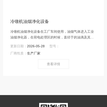
冷镦机油烟净化设备
冷镦机油烟净化设备在工厂车间使用，油烟气体进入工业
油烟净化器，在荷电处理区的时候，直径于的油滴及其它
污染颗粒绝多数会被处理掉，对于中颗粒油滴的去除及对
更新日期：
2026-05-28
型号：
细微颗粒油滴及气味分子去除的作用好，可实现目测无油
厂商性质：
生产厂家
烟的效果。
查看详情