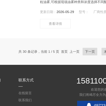
粒油雾,可根据现场油雾种类和浓度选择不同
行电离,使其带电。收集段带电的颗粒吸附到
更新日期：
2026-05-29
型号：
厂商性
滤:加强净化效率,可根据现场需要配置过滤
查看详情
共 30 条记录，当前 1 / 5 页 首页 上一页
下一页
158110
们
联系方式
欢迎您的
在线留言
我们将竭尽全力为
联系我们
49723