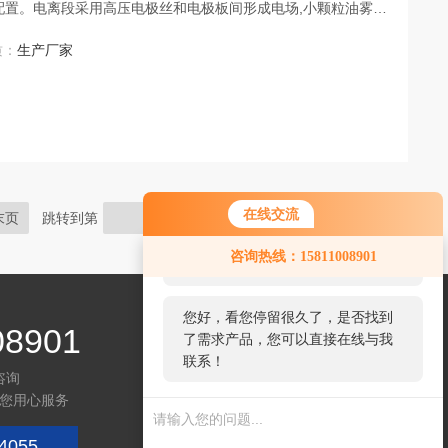
配置。电离段采用高压电极丝和电极板间形成电场,小颗粒油雾进
电极板上,汇集成油滴后沿光滑的电极板表面流到回收槽中后置过
质：
生产厂家
器或活性炭过滤器。
在线交流
末页
跳转到第
页
您好！欢迎前来咨询，很高兴为您
咨询热线：15811008901
服务，请问您要咨询什么问题呢？
您好，看您停留很久了，是否找到
08901
了需求产品，您可以直接在线与我
联系！
咨询
您用心服务
4055