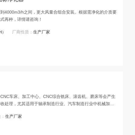
h到4000m3/h之间，更大风量合组合安装。根据需净化的介质要
电式再种，详情请咨询！
H）
厂商性质：
生产厂家
CNC车床、加工中心、CNC综合铣床、滚齿机、磨床等会产生
回收处理，尤其适用于轴承制造行业、汽车制造行业中机械加工
式空调及恒温车间。
质：
生产厂家