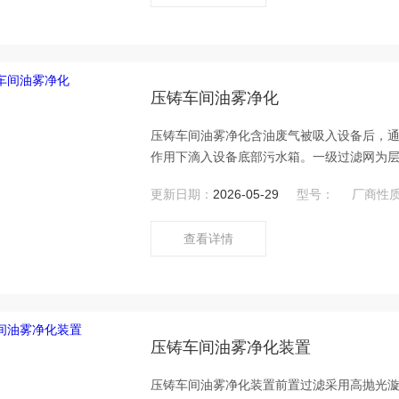
压铸车间油雾净化
压铸车间油雾净化含油废气被吸入设备后，
作用下滴入设备底部污水箱。一级过滤网为
来，在过滤网内凝结成大的液滴，然后滴入
更新日期：
2026-05-29
型号：
厂商性
过滤精度的原理，将油雾有效收集。设备采
查看详情
压铸车间油雾净化装置
压铸车间油雾净化装置前置过滤采用高抛光漩