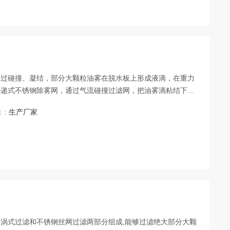
通过碰撞、凝结，部分大颗粒油雾在脱水板上形成液滴，在重力
层递式不锈钢除雾网，通过气流碰撞过滤网，把油雾滴粘结下
污水箱。油雾过滤器为机械式处理结构，采用多级过滤逐级提高
质：
生产厂家
用一级脱水处理方式、多级过滤。
涡式过滤和不锈钢丝网过滤两部分组成,能够过滤绝大部分大颗