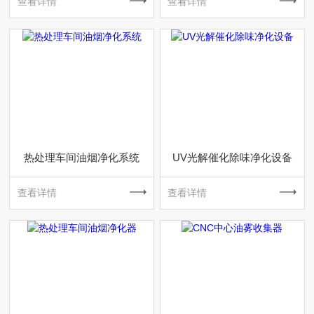
查看详情
查看详情
热处理车间油烟净化系统
UV光解催化除味净化设备
查看详情
查看详情