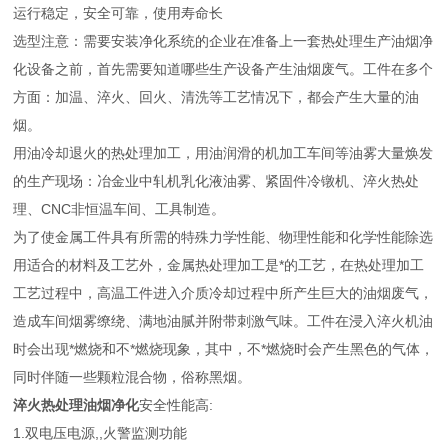
运行稳定，安全可靠，使用寿命长
选型注意：需要安装净化系统的企业在准备上一套热处理生产油烟净
化设备之前，首先需要知道哪些生产设备产生油烟废气。工件在多个
方面：加温、淬火、回火、清洗等工艺情况下，都会产生大量的油
烟。
用油冷却退火的热处理加工，用油润滑的机加工车间等油雾大量焕发
的生产现场：冶金业中轧机乳化液油雾、紧固件冷镦机、淬火热处
理、CNC非恒温车间、工具制造。
为了使金属工件具有所需的特殊力学性能、物理性能和化学性能除选
用适合的材料及工艺外，金属热处理加工是*的工艺，在热处理加工
工艺过程中，高温工件进入介质冷却过程中所产生巨大的油烟废气，
造成车间烟雾缭绕、满地油腻并附带刺激气味。工件在浸入淬火机油
时会出现*燃烧和不*燃烧现象，其中，不*燃烧时会产生黑色的气体，
同时伴随一些颗粒混合物，俗称黑烟。
淬火热处理油烟净化
安全性能高:
1.双电压电源,,火警监测功能