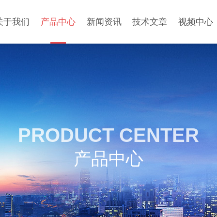
关于我们
产品中心
新闻资讯
技术文章
视频中心
PRODUCT CENTER
产品中心