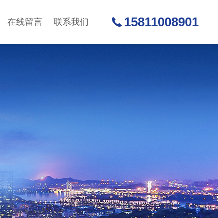
15811008901
在线留言
联系我们