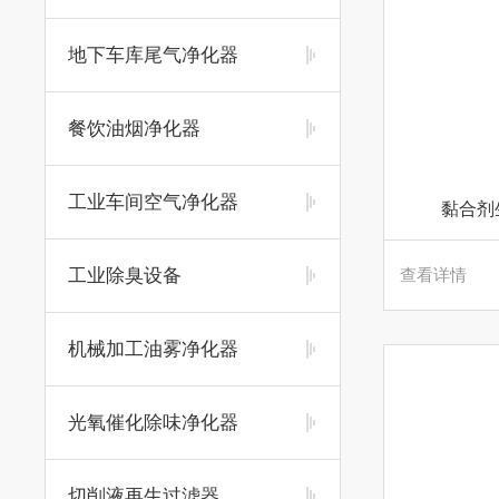
地下车库尾气净化器
餐饮油烟净化器
工业车间空气净化器
黏合剂
工业除臭设备
查看详情
机械加工油雾净化器
光氧催化除味净化器
切削液再生过滤器