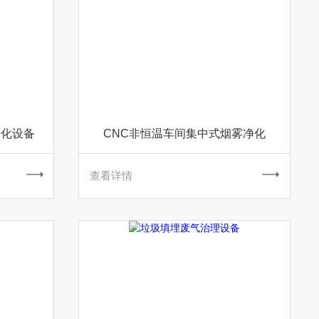
净化设备
CNC非恒温车间集中式烟雾净化
查看详情