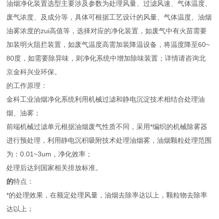
油烟净化装置选型主要涉及参数为处理风量、过滤风速、气体温度、
废气浓度、及成分等，具体可根据工艺设计的风量、气体温度、油烟
油雾浓度的zui高值等，选择对应的净化装置，如废气中有火苗需要
加装明火阻拦装置，如废气温度高需加装降温设备，将温度降至60~
80度，如需要除异味，则净化系统中增加除味装置；详情请咨询北
京金科兴业环保。
的工作原理：
金科工业油烟净化系统利用机械过滤和静电沉淀技术相结合处理油
烟、油雾；
前端机械过滤单元根据油烟废气性质不同，采用*编织的机械除雾器
进行预处理，利用静电沉积吸附技术处理油烟雾，油烟颗粒处理范围
为：0.01~3um，净化效率；
处理后达到国家相关排放标准。
的
特点：
*的处理效果，在额定处理风量，油烟去除率达以上，颗粒物去除率
达以上；