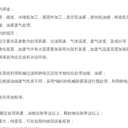
的用途：
理，锻造、冷镦机加工，紧固件加工，真空泵油雾，搓丝机油烟，铸造机加
烟、油雾废气处理。
的的指导：
型主要涉及参数为处理风量、过滤风速、气体温度、废气浓度、及成分等，
净化装置，如废气中有火苗需要加装明火阻拦装置，如废气温度高需加装降
情请咨询北京金科兴业环保。
化系统利用机械过滤和静电沉淀技术相结合处理油烟、油雾；
元根据油烟废气性质不同，采用*编织的机械除雾器进行预处理，利用静电沉
相关排放标准。
在额定处理风量，油烟去除率达以上，颗粒物去除率达以上；
量大，纯度高，可在短期内收回设备投资；