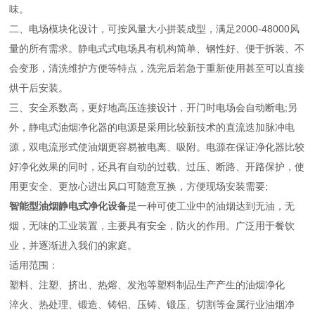
味。
二、电场模块化设计，可按风量大小拼装成型，满足2000-48000风
量的所有需求。静电式式电场具有机构简单、钢性好、便于拆装、不
会变形，清洗维护方便等特点，洗完后若急于重新使用甚至可以直接
烘干后安装。
三、安全系数高，更好地高压连接设计，开门时电场会自动断电;另
外，静电式油烟净化器的电源是采用比较新技术的直流迭加脉冲电
源，双电流形式使油烟更容易被电离、吸附。电源在保证净化器比较
好净化效果的同时，还具有自动的过载、过压、断路、开路保护，使
用更安全、更放心进出风口可随意互换，方便现场安装需要;
智能型油烟静电式净化设备
是一种可使工业中的油烟达到无油，无
烟，无味的工业装置，主要具有安全，防火的作用。广泛用于餐饮
业，并逐渐进入我们的家庭。
适用范围：
塑料、注塑、挤出、热熔、发泡等塑料制品生产产生的油烟净化
淬火、热处理、锻造、铸铝、压铸、锻压、切割等金属行业油烟净