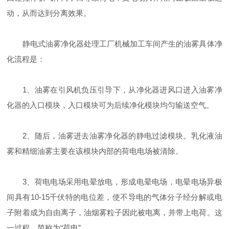
动，从而达到分离效果。
静电式油雾净化器处理工厂机械加工车间产生的油雾具体净
化流程是：
1、油雾在引风机负压引导下，从净化器进风口进入油雾净
化器的入口模块，入口模块可为后续净化模块均匀输送空气。
2、随后，油雾进去油雾净化器的静电过滤模块。乳化液油
雾和精细油雾主要在该模块内部的荷电电场被清除。
3、荷电电场采用电晕放电，形成电晕电场，电晕电场异极
间具有10-15千伏特的电位差，使不导电的气体分子经分解或电
子附着成为自由离子，油烟雾粒子因此被电离，并带上电荷。这
一过程，简称为“荷电”。