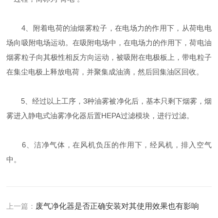
4、附着电荷的油烟雾粒子，在电场力的作用下，从荷电电
场向吸附电场运动。在吸附电场中，在电场力的作用下，荷电油
烟雾粒子向其极性相反方向运动，被吸附在电极板上，带电粒子
在集尘电极上释放电荷，并聚集成油滴，然后回集油区回收。
5、经过以上工序，3种油雾被净化后，基本只剩下烟雾，烟
雾进入静电式油雾净化器后置HEPA过滤模块，进行过滤。
6、洁净气体，在风机负压的作用下，经风机，排入空气
中。
上一篇：
废气净化器是否正确安装对其使用效果也有影响