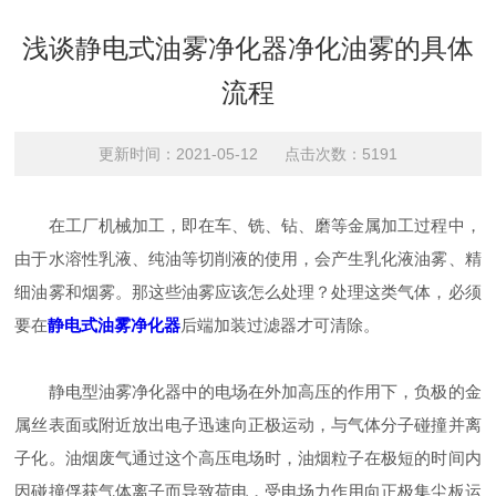
浅谈静电式油雾净化器净化油雾的具体
流程
更新时间：2021-05-12 点击次数：5191
在工厂机械加工，即在车、铣、钻、磨等金属加工过程中，
由于水溶性乳液、纯油等切削液的使用，会产生乳化液油雾、精
细油雾和烟雾。那这些油雾应该怎么处理？处理这类气体，必须
要在
静电式油雾净化器
后端加装过滤器才可清除。
静电型油雾净化器中的电场在外加高压的作用下，负极的金
属丝表面或附近放出电子迅速向正极运动，与气体分子碰撞并离
子化。油烟废气通过这个高压电场时，油烟粒子在极短的时间内
因碰撞俘获气体离子而导致荷电，受电场力作用向正极集尘板运