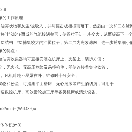
2.8
家
的工作原理
的油雾状物和灰尘*被吸入，并与撞击板相撞而落下，然后由一次和二次滤
置将叶轮旋转而成的气流旋涡整形，使得粒子进一步变大，从而提高下一
三层结构，*层捕集较大的油雾粒子，第二层为高效滤网，进一步捕集细小
家的
优点：
台油雾收集器均可直接安装在机床上、支架上，装拆方便；
全，无火花、无高压危险及易损构件，即使连接着集尘软管，
。风机叶轮不暴露在外，维修时十分安全；
状物和粉尘，可捕集平面磨床、无心磨床等产生的切屑，可用于
速数控机床、高效齿轮加工床等各类机床或清洗设备。
min)=(W×D×H)α
体体积(m3)