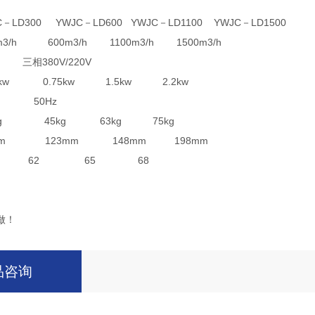
D300 YWJC－LD600 YWJC－LD1100 YWJC－LD1500
/h 600m3/h 1100m3/h 1500m3/h
380V/220V
kw 0.75kw 1.5kw 2.2kw
50Hz
kg 45kg 63kg 75kg
mm 123mm 148mm 198mm
0 62 65 68
做！
品咨询