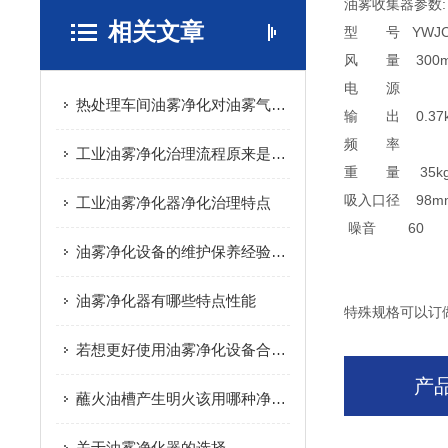
油雾收集器参数:
相关文章
型 号 YWJC－L
风 量 300m3
电 源 三相
热处理车间油雾净化对油雾气体进行净化处理
输 出 0.37
频 率 
工业油雾净化治理流程原来是这样的
重 量 35
吸入口径 98
工业油雾净化器净化治理特点
噪音 6
油雾净化设备的维护保养经验分享，新手值得借鉴
油雾净化器有哪些特点性能
特殊规格可以订
若想更好使用油雾净化设备合理的维护方法很重要
产
蘸火油槽产生明火该用哪种净化方式处理呢？
关于油雾净化器的选择