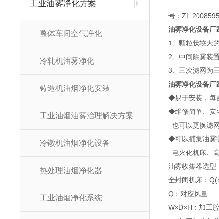
工业油雾净化方案
号：ZL 2008595
油雾净化设备厂
整体车间空气净化
1、颗粒状较大
2、中间除雾装
冷轧机油雾净化
3、三次滤网为
油雾净化设备厂
铸造机油烟净化安装
◆易于安装，每
◆维修简单、安
工业油烟油雾治理解决方案
也可以更换滤网
◆可以捕集油雾
冷镦机油烟净化设备
电火化机床、高
油雾收集器选型
热处理油烟净化器
全封闭机床：Q(m3/
Q：对应风量
工业油烟净化系统
W×D×H：加工腔