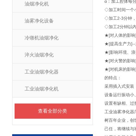
α：加工腔体每分钟
油烟净化机
◇加工时间一个
◇加工2-3分钟，
油雾净化设备
◇加工2分钟以内
★[对人体的影响
冷镦机油烟净化
★[提高生产力]
★[影响环境、
淬火油烟净化
★[对火警的影响
★[对机床的影响
工业油烟净化器
的特点：
采用插入式安装
工业油烟净化机
设备运行振动小、
设置有缺相、过
查看全部分类
工业油雾净化器
树百年企业，创
己任，将继续与