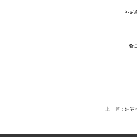
补充
验
上一篇：
油雾