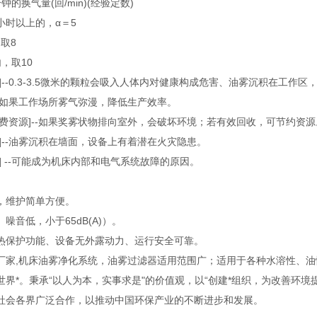
的换气量(回/min)(经验定数)
小时以上的，α＝5
取8
，取10
]--0.3-3.5微米的颗粒会吸入人体内对健康构成危害、油雾沉积在工作
--如果工作场所雾气弥漫，降低生产效率。
浪费资源]--如果奖雾状物排向室外，会破坏环境；若有效回收，可节约资源
]--油雾沉积在墙面，设备上有着潜在火灾隐患。
] --可能成为机床内部和电气系统故障的原因。
，维护简单方便。
噪音低，小于65dB(A)）。
热保护功能、设备无外露动力、运行安全可靠。
厂家,机床油雾净化系统，油雾过滤器适用范围广；适用于各种水溶性、油
世界*。秉承“以人为本，实事求是"的价值观，以“创建*组织，为改善环
社会各界广泛合作，以推动中国环保产业的不断进步和发展。