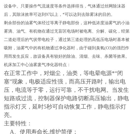
设备中。只要操作气流速度等条件选择得当，气体通过丝网除沫器
后，其除沫效率可达到97以上，*可以达到去除雾沫的目的。
剩余部份的油雾气体经过等离子静电部份，
这种低浓度油雾气的小油
雾滴、油气、有机物在通过无盲区电场时被电离、分解、碳化，经第
二道处理后的气状带电粒子，通过第三道处理的高低压电场时基本被
吸附，油雾气中的有机物通过净化器时，由于碰到臭氧(O3)的强烈作
用而发生反应，故设备具有较好的除油、清烟、去味、杀菌等效果。
机床加工中心油雾废气净化器特点：
在正常工作中，对烟尘，油类，等电晕电源*“闭
塞”现象，电极适应性强，而高压开路时，输出电
压，电流等于零，运行可靠，不干扰电网。当发生
短路或过流，控制器保护电路切断高压输出，静电
指示灯灭，延时5秒可自动恢复工作，静电指示灯
亮。
主要特性：
A、
使用寿命长
,维护简便
；