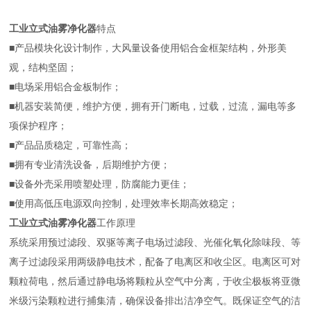
工业立式油雾净化器
特点
■产品模块化设计制作，大风量设备使用铝合金框架结构，外形美
观，结构坚固；
■电场采用铝合金板制作；
■机器安装简便，维护方便，拥有开门断电，过载，过流，漏电等多
项保护程序；
■产品品质稳定，可靠性高；
■拥有专业清洗设备，后期维护方便；
■设备外壳采用喷塑处理，防腐能力更佳；
■使用高低压电源双向控制，处理效率长期高效稳定；
工业立式油雾净化器
工作原理
系统采用预过滤段、双驱等离子电场过滤段、光催化氧化除味段、等
离子过滤段采用两级静电技术，配备了电离区和收尘区。电离区可对
颗粒荷电，然后通过静电场将颗粒从空气中分离，于收尘极板将亚微
米级污染颗粒进行捕集清，确保设备排出洁净空气。既保证空气的洁