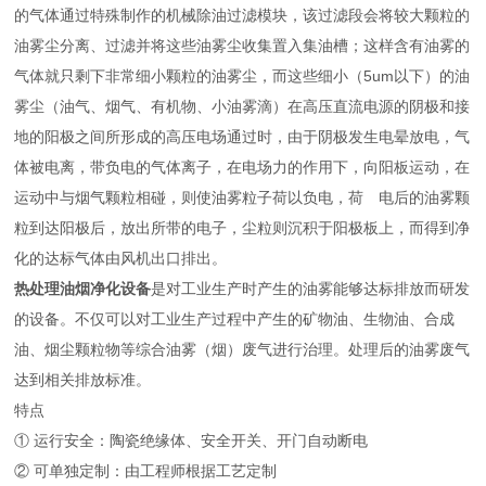
的气体通过特殊制作的机械除油过滤模块，该过滤段会将较大颗粒的
油雾尘分离、过滤并将这些油雾尘收集置入集油槽；这样含有油雾的
气体就只剩下非常细小颗粒的油雾尘，而这些细小（5um以下）的油
雾尘（油气、烟气、有机物、小油雾滴）在高压直流电源的阴极和接
地的阳极之间所形成的高压电场通过时，由于阴极发生电晕放电，气
体被电离，带负电的气体离子，在电场力的作用下，向阳板运动，在
运动中与烟气颗粒相碰，则使油雾粒子荷以负电，荷 电后的油雾颗
粒到达阳极后，放出所带的电子，尘粒则沉积于阳极板上，而得到净
化的达标气体由风机出口排出。
热处理油烟净化设备
是对工业生产时产生的油雾能够达标排放而研发
的设备。不仅可以对工业生产过程中产生的矿物油、生物油、合成
油、烟尘颗粒物等综合油雾（烟）废气进行治理。处理后的油雾废气
达到相关排放标准。
特点
① 运行安全：陶瓷绝缘体、安全开关、开门自动断电
② 可单独定制：由工程师根据工艺定制