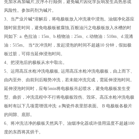
先加水再加碱片,次序不行颠倒，避免碱片因化学反响发生高热形成
风险性。参加药剂为碱片。
3、当产业片碱*溶解后，将电极板放入冲洗液中浸泡。油烟净化器应
随时留意时间，避免电极板被腐蚀,百般油污之电极板放入水槽的时
间如下: a. 色拉油：15m、b.植物油：25m、c.动物油：510m、d.混淆
油：515m。 当*次冲洗时，发起浸泡的时间不超越10 分钟，假如极
板过脏，可得当延伸浸泡时间。
4、把浸泡后的极板从水中取出。
5、运用高压水枪冲洗电极板, 运用高压水枪冲洗电极板，由上而下、
由内至外、由前到后顺势冲洗，若未能冲洗完成，需延伸浸泡时间。
延伸浸泡时间时，应每5min将电极板吊起喷水，避免电极板发生变
型、曲折，冲洗流程中不行将电极板毁伤、毁坏。高压水枪冲洗电极
板时有以下几项需增强冲洗: a 陶瓷件表里部表面。 B 电极板各极片
的间隙、底部。
6、将冲洗洁净的极板天然风干。油烟净化器或许借用温度不超越100
度的东西将其烘干。