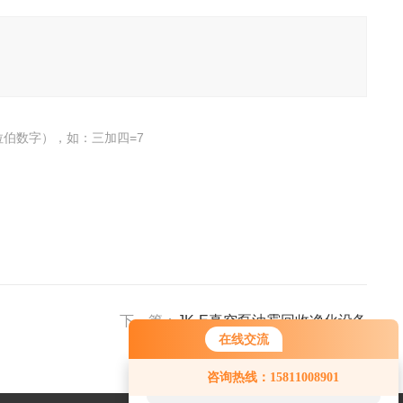
伯数字），如：三加四=7
下一篇：
JK-E真空泵油雾回收净化设备
在线交流
您好！欢迎前来咨询，很高兴为您
咨询热线：15811008901
服务，请问您要咨询什么问题呢？