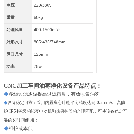
电压
220/380v
重量
60kg
处理风量
400-1500m³/h
外形尺寸
865*435*748mm
风口尺寸
125mm
功率
75w
CNC加工车间油雾净化设备
产品特点：
◆
多级过滤逐级提高过滤精度，有效收集油雾；
◆
0.2mm/s
设备稳定可靠：采用内置离心叶轮平衡精度达到
、高防
IP54
护
等级的铝壳电动机和热保护器的合理匹配，可使设备稳定可
靠的长时间使
用；
◆
维护成本低；