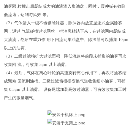
油雾颗 粒撞击后凝结成大的油滴滴入集油盘，同时，缓冲板有效降
低流速，达到匀风效 果。
（
2）气体进入一级不锈钢除沫器，除沫器内放置层递式金属除雾
网，通过 气流碰撞过滤网丝，把油雾粘结下来，在过滤网内凝结成
大油滴，然后在重力作 用下回流到集油盘中。除沫器可以捕集 10μm
以上的油雾。
（
3）二级过滤棉扩大过滤面积，降低流速将前段未捕集的油雾再次
收集回 流，可收集 3μm 以上油雾。
（
4）最后，气体在离心叶轮的高速旋转离心作用下，再次将油雾结
成颗粒 回流到油槽。三级过滤筒根据变换气道收集细小油雾，可捕
集 0.3μm 以上油雾。 设备尾端加装高效过滤器，可有效收集加工时
产生的微量烟气。