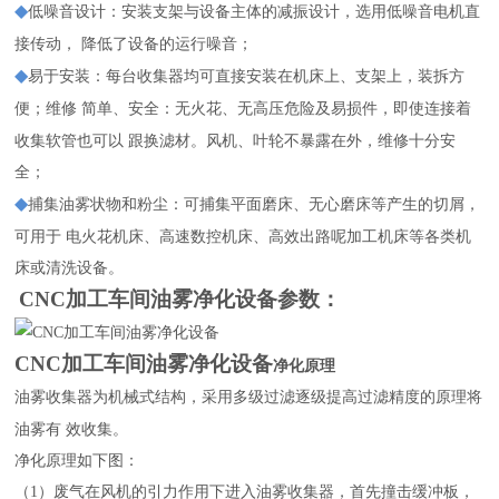
◆
低噪音设计：安装支架与设备主体的减振设计，选用低噪音电机直
接传动，
降低了设备的运行噪音；
◆
易于安装：每台收集器均可直接安装在机床上、支架上，装拆方
便；维修
简单、安全：无火花、无高压危险及易损件，即使连接着
收集软管也可以
跟换滤材。风机、叶轮不暴露在外，维修十分安
全；
◆
捕集油雾状物和粉尘：可捕集平面磨床、无心磨床等产生的切屑，
可用于
电火花机床、高速数控机床、高效出路呢加工机床等各类机
床或清洗设备。
CNC加工车间油雾净化设备
参数：
CNC加工车间油雾净化设备
净化原理
油雾收集器为机械式结构，采用多级过滤逐级提高过滤精度的原理将
油雾有
效收集。
净化原理如下图：
（
1）废气在风机的引力作用下进入油雾收集器，首先撞击缓冲板，