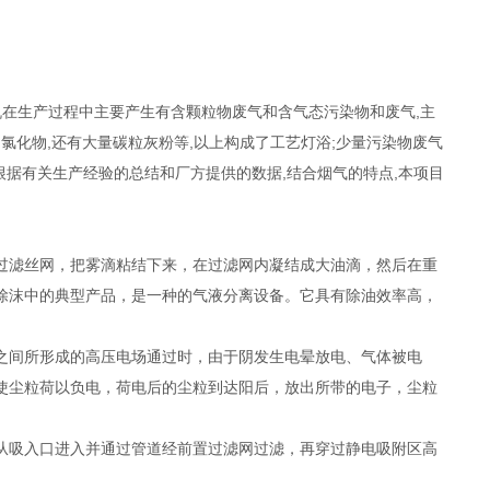
机在生产过程中主要产生有含颗粒物废气和含气态污染物和废气,主
 经物和氯化物,还有大量碳粒灰粉等,以上构成了工艺灯浴;少量污染物废气
等。根据有关生产经验的总结和厂方提供的数据,结合烟气的特点,本项目
过滤丝网，把雾滴粘结下来，在过滤网内凝结成大油滴，然后在重
除沫中的典型产品，是一种的气液分离设备。它具有除油效率高，
之间所形成的高压电场通过时，由于阴发生电晕放电、气体被电
使尘粒荷以负电，荷电后的尘粒到达阳后，放出所带的电子，尘粒
从吸入口进入并通过管道经前置过滤网过滤，再穿过静电吸附区高