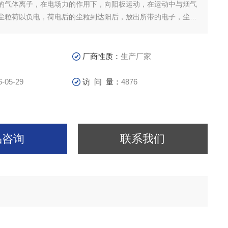
的气体离子，在电场力的作用下，向阳板运动，在运动中与烟气
尘粒荷以负电，荷电后的尘粒到达阳后，放出所带的电子，尘粒
，而得到净化的气体排出净化器外。
厂商性质：
生产厂家
6-05-29
访 问 量：
4876
品咨询
联系我们