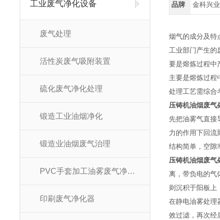
工业废气净化设备
品牌
金科兴
废气处理
烟气的成分及特
工业部门产生的
活性炭废气吸附装置
要是熔炼过程中产
主要是熔炼过程中
硫化废气净化处理
处理工艺需综合
压铸机油烟废气
锻造工业油烟净化
先把油雾气直接
力的作用下回流
锻造业油烟废气治理
结构简单，空隙
压铸机油烟废气
PVC手套加工油雾废气净化回收
离，带负电的气
则沉积于阳板上
印刷废气净化器
在静电油雾处理
效过滤，再次经