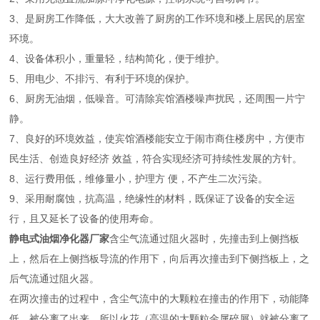
3、是厨房工作降低，大大改善了厨房的工作环境和楼上居民的居室
环境。
4、设备体积小，重量轻，结构简化，便于维护。
5、用电少、不排污、有利于环境的保护。
6、厨房无油烟，低噪音。可清除宾馆酒楼噪声扰民，还周围一片宁
静。
7、良好的环境效益，使宾馆酒楼能安立于闹市商住楼房中，方便市
民生活、创造良好经济 效益，符合实现经济可持续性发展的方针。
8、运行费用低，维修量小，护理方 便，不产生二次污染。
9、采用耐腐蚀，抗高温，绝缘性的材料，既保证了设备的安全运
行，且又延长了设备的使用寿命。
静电式油烟净化器厂家
含尘气流通过阻火器时，先撞击到上侧挡板
上，然后在上侧挡板导流的作用下，向后再次撞击到下侧挡板上，之
后气流通过阻火器。
在两次撞击的过程中，含尘气流中的大颗粒在撞击的作用下，动能降
低，被分离了出来，所以火花（高温的大颗粒金属碎屑）就被分离了