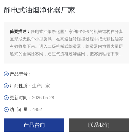
静电式油烟净化器厂家
简要描述：
静电式油烟净化器厂家利用特殊的机械结构在分离
区形成无数个小型旋风，在高速旋转碰撞过程中把大颗粒油雾
有效收集下来。进入二级机械式除雾器，除雾器内放置大量层
递式的金属除雾网，通过气流碰过滤丝网，把雾滴粘结下来，
在过滤网内凝结成大油滴，然后在重力的作用下回流到集油盘
中。
产品型号：
厂商性质：
生产厂家
更新时间：
2026-05-28
访 问 量：
4452
产品咨询
联系我们