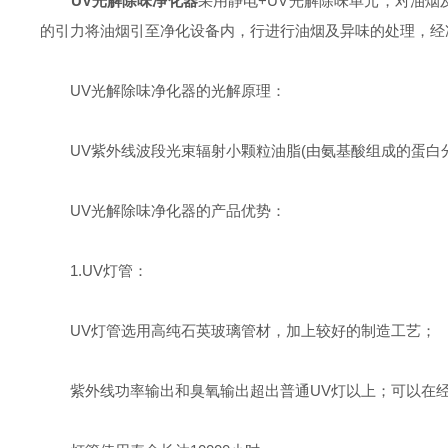
UV光解除味净化器
采用静电+UV光解除味单元，对油
的引力将油烟引至净化设备内，行进行油烟及异味的处理，经
UV光解除味净化器的光解原理：
UV紫外线波段光束辐射小颗粒油脂(由氨基酸组成的蛋白分
UV光解除味净化器的产品优势：
1.UV灯管：
UV灯管选用高纯石英玻璃管材，加上较好的制造工艺；
紫外线功率输出和臭氧输出超出普通UV灯以上；可以在经