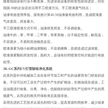
随着我国涂装行业不断发展，先进涂装设备的研发也取得进步，但在
我国-90的企业还在沿用手工喷漆方法。手工喷漆废气特点；
油漆有效使用率低、据有效计算40-50油漆被有效利用，造成喷漆废
气浓度高，挥发量大。
手工喷漆喷漆方式不同，油漆肆意挥发，不容易收集。
油漆中的，苯，甲苯，二甲苯，等苯系物，分子稳定性强，耐高温，
不容易水，不易和其他物质反应。
喷漆漆雾为细小粘稠油漆颗粒，不容易稀释，容易造成过滤堵塞。
喷漆漆雾颗粒挥发性强，面积大，必须有封闭喷漆空间才能进行有效
处理。
JK-GC系列UV灯管除味净化系统
此系列是针对机械加工业在各环节加工时产生的油雾而专门研发的设
备。不仅可以对工业生产过程中产生的矿物油，生物油或合成油，工
业油脂进行收集、分离、净化，也能很好的处理生产过程中产生的黑
烟废气，从而达到相关环保标准后直接排放。
采用先进的工艺技术从源头削弱污染，提高资源利用效率，减少或者