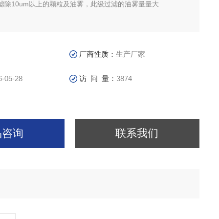
滤除10um以上的颗粒及油雾，此级过滤的油雾量量大
厂商性质：
生产厂家
6-05-28
访 问 量：
3874
品咨询
联系我们