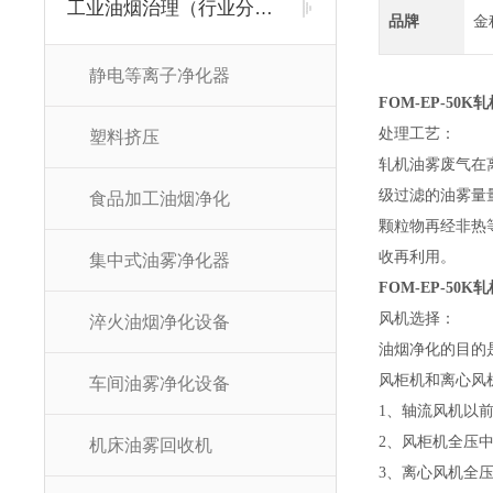
工业油烟治理（行业分类）
品牌
金
静电等离子净化器
FOM-EP-50
处理工艺：
塑料挤压
轧机油雾废气在
级过滤的油雾量
食品加工油烟净化
颗粒物再经非热
收再利用。
集中式油雾净化器
FOM-EP-50
风机选择：
淬火油烟净化设备
油烟净化的目的
风柜机和离心风
车间油雾净化设备
1、轴流风机以
2、风柜机全压
机床油雾回收机
3、离心风机全