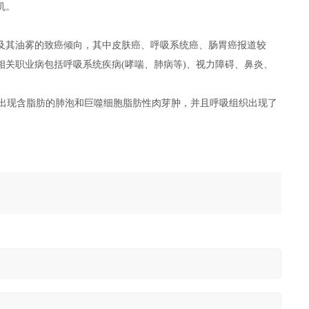
机。
及其油雾的致癌倾向，其中皮肤癌、呼吸系统癌、肠胃癌报道较
关职业病包括呼吸系统疾病(哮喘、肺病等)、视力障碍、鼻炎、
以上，会出现含脂肪的肺泡和巨噬细胞脂肪性肉芽肿，并且呼吸组织出现了