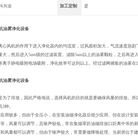
科兴业
加工定制
是
K轧机油雾净化设备
离心风机的作用下进入净化器内的均流室，过风面积加大，气流速度急剧下降
量大，然后进入5um级的过滤装置。滤除5um以上的油雾颗粒，之后再
等离子静电吸附电场吸附，净化效率可达到以上。经过滤网捕集的油雾在
K轧机油雾净化设备
是为了排放，因此严格地说，选择风机的目的就是要确保风量的排放。所
机3种。
前应用较多，但由于全压小，在安装油烟净化器后很少应用。但在设计安
中等，风量可以调节，且噪声较低，常在集烟罩距油烟排放口距离中等的
压和风量都可以调节，但由于噪声较大，常需要做降噪处理。当厨房位于