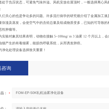
道处于负压状态，可避免气味外溢。风机安放在屋顶时，一般选择离心风
：
人们关心的也是争论多的问题。许多流行病学的研究都介绍了金属加工液
量弥漫及蒸发，会使空气中的含烃总量及组成物质变多，已知的可导致的相
恶性肿瘤等。
实验对象其结果表明，动物在接触 5~100mg/ m 3 油雾 12 个月
油烟产生的有毒烟雾，能损伤呼吸系统，从而诱发肺癌。
的净化处理设备选择致关重要！
品咨询
产品：
单位：