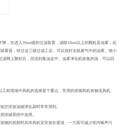
，先进入10um级的过滤装置，滤除10um以上的颗粒及油雾，此
进入除雾器，经过这三级过滤工后，可以很好去除废气中的油雾。细小
过滤网上聚积后，回流到集油盒中。油雾净化机收集的油，可以回
以工程现场中风机的选择是个重点，常用的排烟风机有轴流风机、
装低空排放油烟净化器时常常用到。
厨房排烟系统中选用。
建筑物的底部时其排风机宜安放在屋顶，一方面可减少室内噪声污