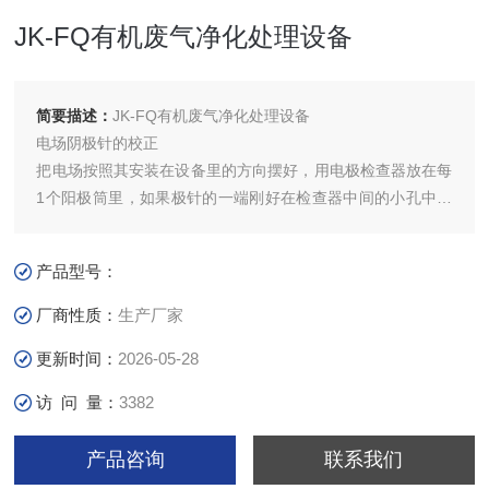
JK-FQ有机废气净化处理设备
简要描述：
JK-FQ有机废气净化处理设备
电场阴极针的校正
把电场按照其安装在设备里的方向摆好，用电极检查器放在每
1个阳极筒里，如果极针的一端刚好在检查器中间的小孔中，
说明该极针没有偏差，否则就要用电极校正器来校正。
极针校正方法：观察极针偏离的方向，将校正器适合的叉口套
产品型号：
在极针上，使之往偏离方向的反向移动，用检查器检查，反复
校正直到极针在允许的偏差范围之内。
厂商性质：
生产厂家
更新时间：
2026-05-28
访 问 量：
3382
产品咨询
联系我们