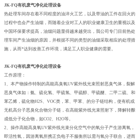
JK-FQ有机废气净化处理设备
热处理车间存在着不同程度的油淬火工艺，以及带油的工件在回火的
过程中也会产生油烟，而随着企业对工人的职业健康卫生的重视以及
中国环保要求提高，油烟问题显得越来越突出，我公司专门目前热处
理车间产生油烟的原因，并根据不同的类型的油烟采取相应的处理措
施，从而*达到改善工作环境，满足工人职业健康的需要。
JK-FQ有机废气净化处理设备
工作原理：
1、本产物操作特制的高能高臭氧UV紫外线光束照射恶臭气体，裂解
恶臭气体如：氨、硫化氢、甲硫氢、甲硫醇、甲硫醚、二甲二硫、和
苯乙烯，硫化物H2S、VOC类，苯、甲苯、的分子链结构，使有机或
无机高分子恶臭化合物分子链，在高能紫外线光束照射下，降解转酿
成低分子化合物，如CO2、H2O等。
2、操作高能高臭氧UV紫外线光束分化空气中的氧分子产生游离氧，
即活性氧，因游离氧所携正负电子不服衡所以需与氧分子联合，进而