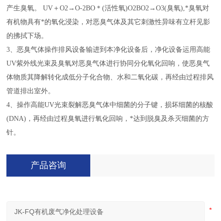
产生臭氧。 UV＋O2→O-2BO＊(活性氧)O2BO2→O3(臭氧),*臭氧对
有机物具有*的氧化浸染，对恶臭气体及其它刺激性异味有立杆见影
的拂拭下场。
3、恶臭气体操作排风设备输进到本净化设备后，净化设备运用高能
UV紫外线光束及臭氧对恶臭气体进行协同分化氧化回响，使恶臭气
体物质其降解转化成低分子化合物、水和二氧化碳，再经由过程排风
管道排出室外。
4、操作高能UV光束裂解恶臭气体中细菌的分子键，损坏细菌的核酸
(DNA)，再经由过程臭氧进行氧化回响，*达到脱臭及杀灭细菌的方
针。
产品咨询