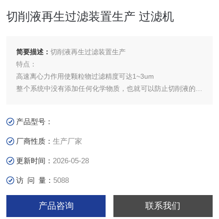
切削液再生过滤装置生产 过滤机
简要描述：
切削液再生过滤装置生产
特点：
高速离心力作用使颗粒物过滤精度可达1~3um
整个系统中没有添加任何化学物质，也就可以防止切削液的成
份改变，即对切削液的PH值，冷却性能，防锈性能，润滑性
能，清洗性能等不会有改变，只将使切削液变质的杂质、废油
产品型号：
等污染物分离处理，真正达到使切削液循环利用的目的。
设备结构合理，品质可靠耐用，无易耗材料；
厂商性质：
生产厂家
设备主要部件均采用上好不锈钢材料制作。
更新时间：
2026-05-28
访 问 量：
5088
产品咨询
联系我们