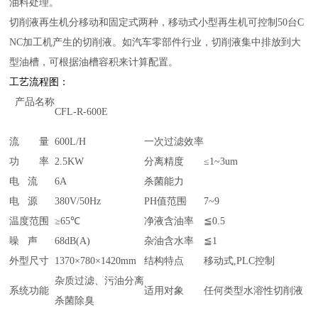
油料处理。
切削液再生机分移动和固定式两种，移动式小型再生机可控制50台C
NC加工机产生的切削液。如汽车零部件行业，切削液集中排放到大
型油槽，可根据油槽容积来计算配置。
工艺流程图：
产品名称
CFL-R-600E
流 量
600L/H
一次过滤效率
功 率
2.5KW
分离精度
≤1~3um
电 流
6A
杀菌能力
电 源
380V/50Hz
PH值范围
7~9
温度范围
≥65℃
净液含油率
≦0.5
噪 声
68dB(A)
杂油含水率
≦1
外型尺寸
1370×780×1420mm
结构特点
移动式,PLC控制
杂质过滤、污油分离
系统功能
适用对象
任何类型水溶性切削液
杀菌除臭