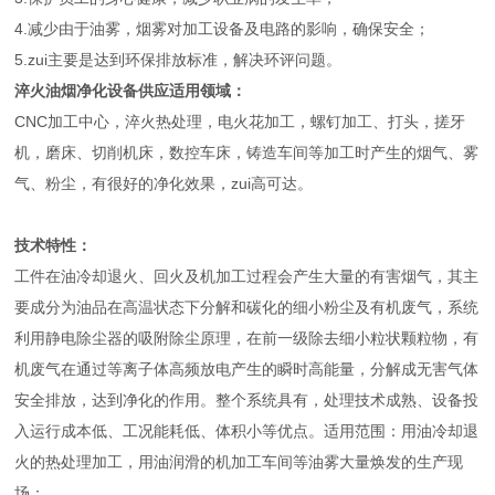
4.减少由于油雾，烟雾对加工设备及电路的影响，确保安全；
5.zui主要是达到环保排放标准，解决环评问题。
淬火油烟净化设备供应
适用领域：
CNC加工中心，淬火热处理，电火花加工，螺钉加工、打头，搓牙
机，磨床、切削机床，数控车床，铸造车间等加工时产生的烟气、雾
气、粉尘，有很好的净化效果，zui高可达。
技术特性：
工件在油冷却退火、回火及机加工过程会产生大量的有害烟气，其主
要成分为油品在高温状态下分解和碳化的细小粉尘及有机废气，系统
利用静电除尘器的吸附除尘原理，在前一级除去细小粒状颗粒物，有
机废气在通过等离子体高频放电产生的瞬时高能量，分解成无害气体
安全排放，达到净化的作用。整个系统具有，处理技术成熟、设备投
入运行成本低、工况能耗低、体积小等优点。适用范围：用油冷却退
火的热处理加工，用油润滑的机加工车间等油雾大量焕发的生产现
场：