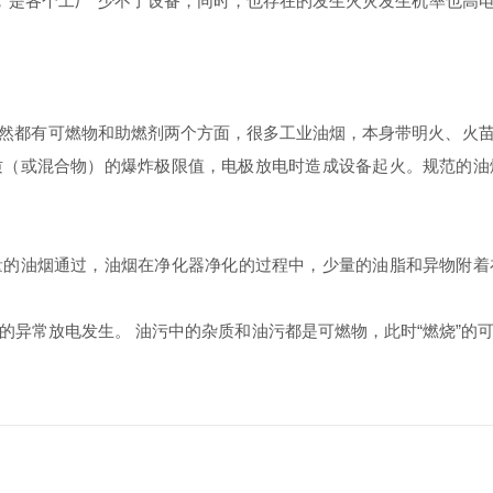
，是各个工厂*少不了设备，同时，也存在的发生火灾发生机率也高
都有可燃物和助燃剂两个方面，很多工业油烟，本身带明火、火苗
质（或混合物）的爆炸极限值，电极放电时造成设备起火。规范的油
量的油烟通过，油烟在净化器净化的过程中，少量的油脂和异物附着
常放电发生。 油污中的杂质和油污都是可燃物，此时“燃烧”的