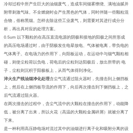
冷却过程中所产生巨大的油烟废气，造成车间烟雾缭绕、满地油腻并
附带刺激气味。不
全
燃烧时会产生黑色的气体，同时伴随一些颗粒混
合物，俗称黑烟。怎样去除这些工业废气，则需要对其进行成分分
析，再出具对应的处理方案。
0.5um 以下颗粒的在高压直流电源的阴极和接地的阳极之间所形成
的高压电场通过时，由于阴极发生电晕放电、气体被电离，带负电的
气体离子。在电场力的作用下，向阳板运动，在运动中与烟气颗粒相
碰，则使尘粒荷以负电，荷电后的尘粒到达阳极后，放出所带的 电
子，尘粒则沉积于阳极板上，从而气体得到净化。
淬火生产线油烟净化处理
含尘气流通过阻火器时，先撞击到上侧挡板
上，然后在上侧挡板导流的作用下，向后再次撞击到下侧挡板上，之
后气流通过阻火器。
在两次撞击的过程中，含尘气流中的大颗粒在撞击的作用下，动能降
低，被分离了出来，所以火花（高温的大颗粒金属碎屑）就被分离了
下来。
是一种利用高压静电场对流过其中的油烟进行离子化和吸附分离的设