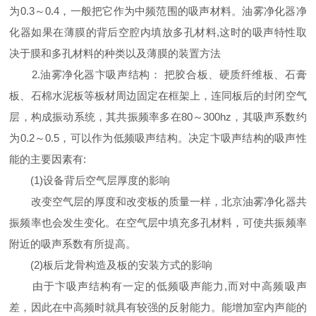
为0.3～0.4，一般把它作为中频范围的吸声材料。油雾净化器净
化器如果在薄膜的背后空腔内填放多孔材料,这时的吸声特性取
决于膜和多孔材料的种类以及薄膜的装置方法
2.油雾净化器卞吸声结构： 把胶合板、硬质纤维板、石膏
板、石棉水泥板等板材周边固定在框架上，连同板后的封闭空气
层，构成振动系统，其共振频率多在80～300hz，其吸声系数约
为0.2～0.5，可以作为低频吸声结构。决定卞吸声结构的吸声性
能的主要因素有:
(1)设备背后空气层厚度的影响
改变空气层的厚度和改变板的质量一样，北京油雾净化器共
振频率也会发生变化。在空气层中填充多孔材料，可使共振频率
附近的吸声系数有所提高。
(2)板后龙骨构造及板的安装方式的影响
由于卞吸声结构有一定的低频吸声能力,而对中高频吸声
差，因此在中高频时就具有较强的反射能力。能增加室内声能的