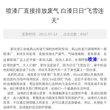
喷漆厂直接排放废气 白漆日日“飞雪连
天”
更新时间：2011-07-14 点击次数：6047
家住浙江余姚凤山街道穴湖村的村民投诉，凤山街道穴湖湖闸有一家
喷漆厂，未经任何处理，直接排放生产废气，气味很难闻。更有甚者，在
喷漆
这家喷漆厂边上还开着一家幼儿园。投诉人表示，长期呼吸
厂未经
处理的废气，大人们都*，更何况是孩子。因为日日“飞雪连天”，家中的蓝
色彩钢瓦被染成了白色，停在车库的汽车
一天下来也蒙上一层白漆。
该村民还说，他曾多次与喷漆厂负责人协商，但zui后都以失败告终。
他也曾向当地环保局投诉，却以“zui近很忙”为由，迟迟不采取行动。喷洒
的油漆
随风弥漫，周边居民都担心这样的污染会对生活、环境造成不良影
响。他们希望有关部门即时处理，还他们一个健康的生活环境。
据悉，油漆的主要成分是苯
，长期接触苯会引起慢性中毒，造成白细胞
减少，血小板降低，骨髓造血功能发生障碍等疾病的产生。油漆对人体的
危害，不仅通过肺部吸入而发生，还可以通过皮肤吸收。所以，长期处于
油漆环境，必须做好适当防护措施。