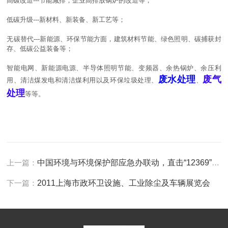
高碳改造---节能减排，企业高排放锅炉的改造等；
低碳升级---新材料、新装备、新工艺等；
无碳替代---新能源、环保节能方面，建筑材料节能、绿色照明、碳捕获封
存、低碳公益装备等；
智能电网、新能源电源、半导体照明节能、变频器、余热锅炉、余压利
废水处理
废气
用、清洁煤发电和清洁煤利用以及环保垃圾处理、
、
处理
等等。
上一篇：
中国环境与环境保护部应急办联动，直击“12369”投诉受理动态
下一篇：
2011上海市政环卫设施、工业除尘及车辆展览会