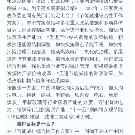
年规划纲要》提出，到2010年，主要污染物排放总量要
削减10％。为了落实纲要指导精神，2007年，国家发展
改革委会同有关部门制定出台了《节能减排综合性工作
方案》。整个方案包括40多项重大政策措施和多项具体
目标，涉及控制高耗能、高污染行业过快增长、加快淘
汰落后生产能力、*促进产业结构调整的政策措施、积
极推进能源结构调整、加快实施重点节能工程、加快水
污染治理工程建设、推动燃煤电厂二氧化硫治理、多渠
道筹措节能减排资金、实施水资源节约利用、推进资源
综合利用、强化重点企业节能减排管理、积极稳妥推进
资源性产品价格改革、*促进节能减排的财政政策、加
强政府机构节能和绿色采购等。
按照这一方案，中国将加快淘汰落后生产能力，加大淘
汰电力、钢铁、建材、电解铝、铁合金、电石、焦炭、
煤炭、平板玻璃等行业落后产能的力度。通过淘汰电
力、钢铁等行业的落后产能，“十一五”期间将实现节能
1.18亿吨标准煤，减排二氧化硫240万吨。
减排目标是什么？
在《节能减排综合性工作方案》中，明确了2010年中国