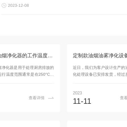
他设备或通道相互干扰。3.安装防火墙和阻燃...
2023-12-08
热处理油烟净化器的工作温度范围及稳定运行策略
定制款油烟油雾净化设
烟净化器是用于处理厨房排放的
近日，我们为客户设计生产的
行温度范围通常是在250°C至
化处理设备已安排发货，经过
之间。这一温度范围能够有效地将
严格检查，各项技术参数均达
有害物质进行分解和氧化，使得
要求，产品质量合格，已具备
2023
气达到环保标准。保证在不同工
在与客户充分沟通后，我公司
查看详情
查
3
11-11
定工作需要考虑多方面因素，下
由于最近处理货运高峰期可能
介绍。首先，油烟净化器需要具
才可以到达客户厂房这边。林
温控系统，以确保在不同工况下
过网上查找看到我们公司这边
运行在设定的温度范围内。这包
服务，并且已经做了很多年了