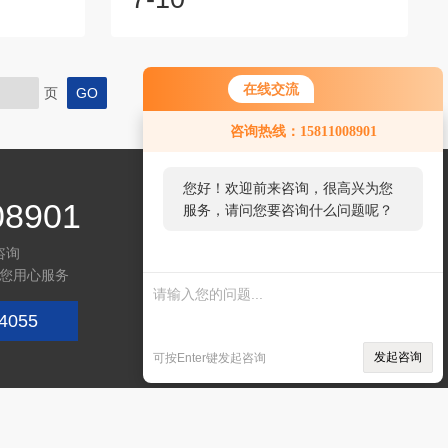
器能耗的方
决这个问题的关键之一。本文将介绍工业
购买车床油
焊烟净化器在环境保护中扮演的重要角
选择适当的
色。1、减少空气污染工业焊接过程会释
滤系统和低
放出各种有害气体和微粒物质，如铅、
在线交流
页
化要求的同
镉、铬等金属离子以及二氧化硫、氮氧化
清洁：定期
物等。这些污染物不仅对空气质量造成影
咨询热线：15811008901
清洁是降低
响，还可能沉积到土壤或水源中，并最终
更换损坏的
进入食物链危害人类健康。通过使用高效
您好！欢迎前来咨询，很高兴为您
可靠的工业焊烟能...
08901
服务，请问您要咨询什么问题呢？
咨询
您用心服务
4055
关注微信
发起咨询
可按Enter键发起咨询