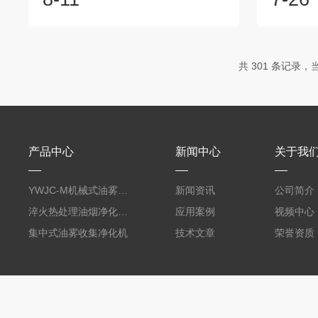
电场强度：电场强度是静电式油雾净化器
在网上有
的关键参数之一。较高的电场强度可以增
产品，之
加油雾颗粒与电极之间的电荷迁移速率，
这边也根
从而提高捕集效率。因此，设计和调整净
及了供他
共 301 条记录，当前
化器的电场强度对于提高净化效果至关重
比之后与
要。2、气体流速：气体流速是指通过油
们的信任
雾净化器的气体流量。较高的气体流速可
及国内环
以增加油雾颗粒与收集电极之间的碰撞频
发了广泛
率，有利于颗...
加工、电子
产品中心
新闻中心
关于我
YWJC-M机械式油雾收集器
新闻资讯
公司简介
淬火热处理油烟净化系统
应用案例
视频中心
集中式油雾收集净化机
技术文章
荣誉资质