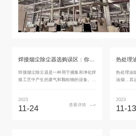
焊接烟尘除尘器选购误区：你需要知道的真实情况
焊接烟尘除尘器是一种用于捕集和净化焊
热处理油
接工艺中产生的废气和颗粒物的设备。在
油烟，其运
选择适合的烟尘除尘器时，人们常常会遇
400°C
到一些误区。本文将介绍这些误区，并提
油烟中的
2023
2023
供正确的选购指南。误区一：只关注价格
排放的烟
查看详情
11-24
11-1
许多人在购买任何产品时都倾向于寻找低
况下的稳
价格。然而，在选择焊接烟尘除尘器时，
面将详细
仅以价格为单一的参考因素是不明智的。
备可靠的
较便宜的除尘器可能无法满足您的需求，
能够稳定