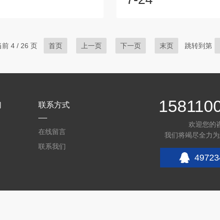
看到我们公司的话是有这一块的
一些控制和降低车床油雾净化
后与我们进行了联系。我们技术
法。1、合理的设备选择：在
据客户给日常处理参数给客户涉
雾净化器时，应根据实际需求
们处理油雾的设备，经过多方对
规格和型号。选择具有高效过
 4 / 26 页
首页
上一页
下一页
末页
跳转到第
我们进行了合作，非常感谢对我
功耗的设备，以确保在满足净
。我们公司通过多年来引进国外
时降低能耗。2、定期维护和
保研发机构的技术合作，相继开
对车床油雾净化器进行维护和
应用于汽车、铁路、造船、机械
能耗的重要措施。清洁滤材、
、钢...
部件，保持设...
158110
们
联系方式
欢迎您的
在线留言
我们将竭尽全力为
联系我们
49723