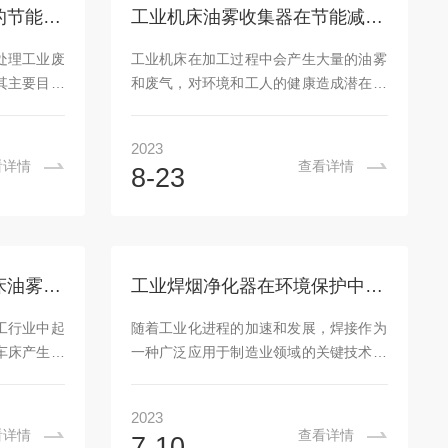
供的处理量
的细小颗粒、烟尘和异味等污染物。通过
工业烟尘集中净化系统的节能措施和技术发展趋势
工业机床油雾收集器在节能减排方面的优势
制了几款设
降低排放浓度和提高回收率，达到环境保
且我们技术
护要求。2、节约资源：油雾收集器可实
处理工业废
工业机床在加工过程中会产生大量的油雾
装设备做好
现废弃物资源化利用。例如，在处理金属
其主要目的
和废气，对环境和工人的健康造成潜在危
加工过程中产...
实现节能减
害。为了实现节能减排和环境保护的目
统的效率和
标，工业机床油雾收集器成为一种重要设
2023
能减排措施
备。本文将介绍机床油雾收集器在节能减
看详情
查看详情
8-23
进行详细介
排方面的优势，包括能源节约、环境保护
合适的过滤
和操作安全，并探讨其在实际应用中的重
统效率的关
要性。一、能源节约：1、油雾回收：油
括布袋、纸
雾收集器能够有效收集和回收机床加工过
、易堵塞等
程中产生的油雾，减少能源的浪费和资源
如何控制和降低大型车床油雾净化器的能耗？
工业焊烟净化器在环境保护中有何作用？
过滤材料如
的消耗。2、空气循环利用：通过油雾收
用于工业烟
集和处理，可将清洁的空气重新循环利
工行业中起
随着工业化进程的加速和发展，焊接作为
好的过滤性
用，减少对外界空气的依赖和能源消耗。
车床产生的
一种广泛应用于制造业领域的关键技术，
二、环境保护：1...
。然而，由
产生了大量的焊烟污染物。这些焊烟对环
，能耗成为
境和人体健康都带来严重威胁。因此，开
2023
本文将介绍
发并采用适当有效的工业焊烟净化器是解
看详情
查看详情
7-10