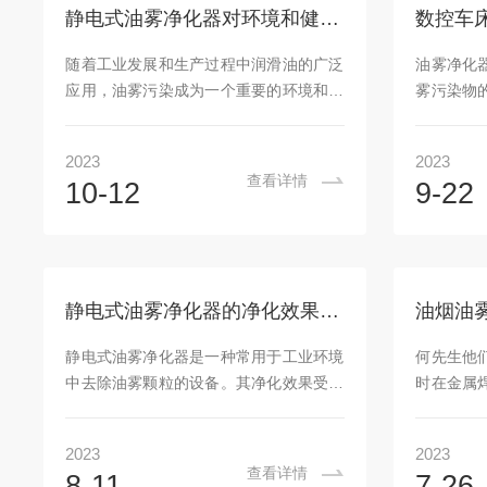
或者其性能和耐久性较差。相反，更高品
括采用高
静电式油雾净化器对环境和健康的影响评估与监测
质、功能更*的除尘器可能需要支付更高
温度，并
费用，但长期来看可能会节省维护成本并
自动调节
随着工业发展和生产过程中润滑油的广泛
油雾净化
保证持久效果。误区二：忽视适应能力每
现温度的
应用，油雾污染成为一个重要的环境和健
雾污染物
个焊接过程都...
下的...
康问题。静电式油雾净化器作为一种有效
环境的污
的处理设备，在减少油雾排放、保护环境
多项节能
2023
2023
和维护员工健康方面发挥着重要作用。本
油雾净化
查看详情
10-12
9-22
文将探讨如何评估和监测油雾净化器对环
术措施。
境和健康的影响，并介绍相关技术方法。
采用高效
1、环境影响评估：静电式油雾净化器对
车床产生
环境的影响主要包括排放物质量、气相污
化过滤材
染物以及能耗等方面。评估方法可以包括
率，减少
静电式油雾净化器的净化效果是由哪些因素决定的？
油烟油
实地采样调查、监测仪器检测等手段。
将油雾颗
2、油雾排放物质量：通过采集从油雾净
的废气达
静电式油雾净化器是一种常用于工业环境
何先生他
化器排放出的颗粒物或液滴样品，使用粒
统：油雾
中去除油雾颗粒的设备。其净化效果受多
时在金属
径分析仪或离子...
根据实际工
种因素的影响。本文将探讨净化效果的关
大量烟尘
键因素，包括电场强度、气体流速、油雾
尘，且粉
2023
2023
颗粒特性以及设备的维护和清洁等。1、
平时需要
查看详情
8-11
7-26