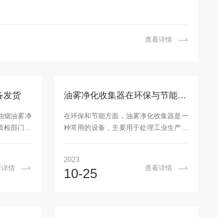
查看详情
备发货
油雾净化收集器在环保与节能方面的优势及改进空间
油烟油雾净
在环保和节能方面，油雾净化收集器是一
质检部门的
种常用的设备，主要用于处理工业生产过
到了设计的
程中产生的液体或固体颗粒悬浮物。它可
交货条件。
以有效地去除空气中的污染物，减少对环
2023
安排发货，
境的危害，并提高能源利用效率。本文将
看详情
查看详情
10-25
需要三四天
介绍油雾净化收集器在环保和节能方面具
先生说是通
有的优势以及改进空间。一、优势：1、
是做一块的
高效去除污染物：油雾收集器采用高效滤
，非常感谢
芯或电场等技术，能够有效地去除空气中