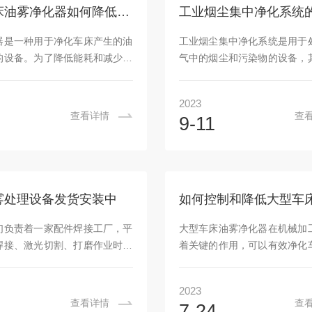
精度的温度传感器监测系统工作
对我们的信任。通过林先生提
数控车床油雾净化器如何降低能耗和减少对环境的污染？
配备相应的温度控制装置，通过
参数，技术人员这边为他们定
加热功率或风扇转速等方式来实
备，现在已经安排发货了，并
器是一种用于净化车床产生的油
工业烟尘集中净化系统是用于
稳定控制。其次，针对不同工况
人员也会随车出发，为现场安
的设备。为了降低能耗和减少对
气中的烟尘和污染物的设备，
工作。多年来...
染，数控车床油雾净化器采用了
是保护环境、改善空气质量并
环保技术。本文将介绍数控车床
排。为了提高烟尘集中净化系
2023
器的节能环保特点以及采用的技
降低能耗，不断出现了新的节
查看详情
查
9-11
一、高效过滤技术：油雾净化器
和技术发展趋势。下面将对此
过滤技术，能够有效捕捉和过滤
绍。1、高效过滤材料：选择
的油雾颗粒。通过合理设计和优
材料是提高烟尘集中净化系
料，油雾净化器可以提高过滤效
键。传统上常用的过滤材料包
能耗和排放。高效过滤技术可以
袋等，但这些材料存在阻力大
雾处理设备发货安装中
粒捕捉在滤材中，同时保证排放
问题。近年来，一些新型高效
到环保要求。二、智能控制系
陶瓷膜、多孔陶瓷等被广泛应
们负责着一家配件焊接工厂，平
大型车床油雾净化器在机械加
净化器配备智能控制系统，能够
尘集中净化系统中，其具有较
焊接、激光切割、打磨作业时，
着关键的作用，可以有效净化
况和...
能和更长使用寿...
悬浮在车间内，属于很小的粉
油雾，提供更清洁的工作环境
尘中含有有毒金属氧化物；所以
于其长时间运行和高功率需求
2023
处理一些油雾油烟。何先生正好
一个需要关注和解决的问题。
查看详情
查
7-24