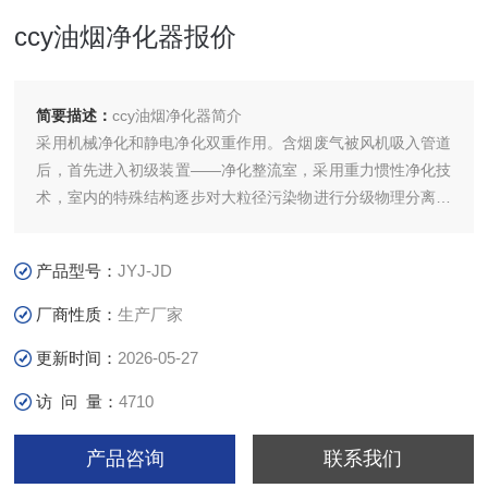
ccy油烟净化器报价
简要描述：
ccy油烟净化器简介
采用机械净化和静电净化双重作用。含烟废气被风机吸入管道
后，首先进入初级装置——净化整流室，采用重力惯性净化技
术，室内的特殊结构逐步对大粒径污染物进行分级物理分离，
并且均衡整流。分离出的大颗粒油滴在自身重力的作用下流入
油槽排出。剩余的小粒径污染物进入次级装置——高压静电
产品型号：
JYJ-JD
场，静电场内部分两级，*级为电离器，强电场使微粒荷电，
成为带电微粒，这些带电微粒到达第二级集尘器后立刻被收
厂商性质：
生产厂家
更新时间：
2026-05-27
访 问 量：
4710
产品咨询
联系我们