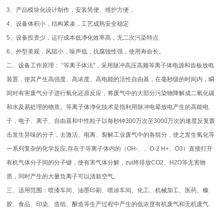
3
、产品模块化设计制作，安装简便、维护方便，
4
、设备体积小，结构紧凑，工艺成熟安全稳定
5
、设备投资少，运行成本低净化效率高，无二次污染特点
6
、外型美观，风阻小，噪声低，抗腐蚀性强，使用寿命长。
二、设备工作原理：
“
等离子体法
"
，采用脉冲高压高频等离子体电源和齿板放电
装置，使其产生高强度、高浓度、高电能的活性自由基，在毫秒级的时间内，瞬
间对有害废气分子进行氧化还原反应，将废气中的大部分污染物降解成二氧化碳
和水及易处理的物质。等离子体净化技术是指利用脉冲电晕放电产生的高能电
子，电子、离子、自由基和中性粒子以每秒钟
300
万次至
3000
万次的速度反复轰
击发生异味的分子，去激活、电离、裂解工业废气中的各组分，使之发生氧化等
一系列复杂的化学反应
,
存在于等离子体内的
（OH-
、、
O-2 H+
、
O3）
直接打开
有机气体分子间的分子键，使有害气体分解，zui终排放
CO2
、
H2O
等无害物
质，同时产生的大量负离子可以清新空气。
三、适用范围：喷漆车间、油墨印刷、喷涂车间、化工、机械加工、医药、橡
胶、食品、印染、造纸、酿造等生产过程中产生的低浓度有机废气和无机废气