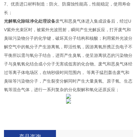
7、优质进口材料制造：防火、防腐蚀性能高，性能稳定，使用寿命
长；
光解氧化除味净化处理设备
废气和恶臭气体进入集成设备后，经过U
V紫外光束区时，被紫外光波照射，瞬间产生光解反应，打开废气和
臭味污染物分子的化学键，破坏其分子结构和核酸；利用紫外光波分
解空气中的氧分子产生游离氧，即活性氧，因游离氧所携正负电子不
平衡所以需与氧分子结合，进而产生臭氧，使呈游离状态的污染物分
子与臭氧氧化结合成小分子无害或低害的化合物。废气和恶臭气体经
过等离子体电场区，在纳秒级时间范围内， 等离子猛烈轰击废气和
臭味等污染物分子，产生裂变分解同时产生大量臭氧、原子氧、生态
氧等混合气体，进行一系列复杂的分化裂解和氧化还原反应；
产品咨询