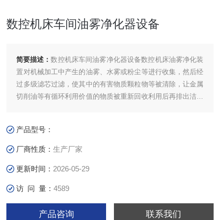
数控机床车间油雾净化器设备
简要描述：
数控机床车间油雾净化器设备数控机床油雾净化装
置对机械加工中产生的油雾、水雾或粉尘等进行收集，然后经
过多级滤芯过滤，使其中的有害物质颗粒物等被清除，让金属
切削油等有循环利用价值的物质被重新回收利用后再排出洁净
的气体。广泛地运在用于加工机床、CNC数控机床、印刷机等
设备中，对其所产生油雾状物和粉尘的捕集、过滤和回收处
产品型号：
理。
厂商性质：
生产厂家
更新时间：
2026-05-29
访 问 量：
4589
产品咨询
联系我们