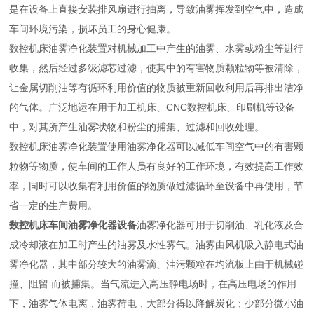
是在设备上直接安装排风扇进行抽离，导致油雾挥发到空气中，造成
车间环境污染，损坏员工的身心健康。
数控机床油雾净化装置对机械加工中产生的油雾、水雾或粉尘等进行
收集，然后经过多级滤芯过滤，使其中的有害物质颗粒物等被清除，
让金属切削油等有循环利用价值的物质被重新回收利用后再排出洁净
的气体。广泛地运在用于加工机床、CNC数控机床、印刷机等设备
中，对其所产生油雾状物和粉尘的捕集、过滤和回收处理。
数控机床油雾净化装置使用油雾净化器可以减低车间空气中的有害颗
粒物等物质，使车间的工作人员有良好的工作环境，有效提高工作效
率，同时可以收集有利用价值的物质做过滤循环至设备中再使用，节
省一定的生产费用。
数控机床车间油雾净化器设备
油雾净化器可用于切削油、乳化液及合
成冷却液在加工时产生的油雾及水性雾气。油雾由风机吸入静电式油
雾净化器，其中部分较大的油雾滴、油污颗粒在均流板上由于机械碰
撞、阻留 而被捕集。当气流进入高压静电场时，在高压电场的作用
下，油雾气体电离，油雾荷电，大部分得以降解炭化；少部分微小油