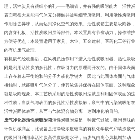
理，活性炭具有很细小的孔——毛细管，并有强的吸附能力，活性炭
表面积很大且能与气体充分接触并被毛细管所吸附。利用活性炭吸附
作用除去异味，从而达到净化空气的效果。活性炭箱主要是吸附器，
内含穿孔板、活性炭吸附层等部件。本装置具有节省动力，操作维护
方便等优点：本装置适用于家具、木业、五金建材、医药化工等行业
的有机废气处理。
有机废气经收集后，在风机负压作用下进入活性炭吸附器。活性炭吸
附是利用活性炭的多孔性，在吸引力的原理而开发的。由于固体表面
上存在着未平衡饱和的分子力或化学键力，因此当此固体表面与气体
接触时，就能吸引气体分子，使其浓集并保持在固体表面。这种现象
就是吸附现象。本工艺所采用的活性炭吸附法就是利用固体表面的这
种性质，当废气与表面的多孔性活性炭接触，废气中的污染物吸附在
活性炭固体表面，从而与气体混合物分离，达到净化的目的。
废气净化器活性炭吸附箱
活性炭吸附箱是一种废气过滤，吸附臭味的
环保机械商品，此设备是洁净较浓度较高的有机化学废气和喷涂废气
的吸附可利用率活性炭高强度吸附水平，当废气由离心风机增加动