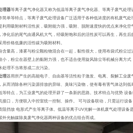
处理器
等离子废气净化器又称为低温等离子废气净化器、等离子废气处理
作简单等特点，等离子废气处理设备广泛适用于各种低浓度的有机废气处
是利用吸附材料活性炭，吸附能力强，吸附、脱附速度快的优点来净化空
，净化后的尾气由通风机大气，经吸附饱和后的活性炭可以再生，再生后
采用价格低廉的活性碳为吸附材料。
份含量高，漆雾与粉尘颗粒物混合在一起，黏性很大，使用布袋式粉尘过滤
较小，粉尘在器壁上的黏附力强，也不适合使用旋风除尘等机械分离方式
水处理不当将形成二次污染。
处理
器用所产生的高能电子、自由基等活性粒子激发、电离、裂解工业废
，从而消除各种污染源排放的异味、臭味污染物，使有毒有害气体达到低
低等特点，为工业废气的处理开辟了一条新的思路。技术特点与优势 设
机接口，方便联入中控室统一控制、操作。 可与设备联动，只需运行设备
质阻挡放 电形式产生等离子体。低温等离子UV光解一体机废气处理设备
紫外光触媒除臭废气净化器两种设备的优点组合而成。