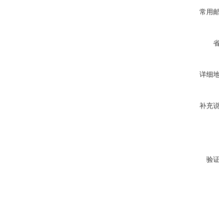
常用
详细
补充
验