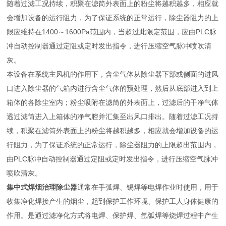
随着过滤工况持续，积聚在滤筒外表面上的粉尘将越积越多，相应就
会增加设备的运行阻力，为了保证系统的正常运行，除尘器阻力的上
限应维持在1400～1600Pa范围内，当超过此限定范围，应由PLC脉
冲自动控制器通过定阻或定时发出指令，进行压缩空气脉冲喷吹清
灰。
本设备在系统主风机的作用下，含尘气体从除尘器下部或侧面的进风
口进入除尘器的气箱内进行含尘气体的预处理，然后从底部进入到上
箱体的各除尘室内；粉尘吸附在滤筒的外表面上，过滤后的干净气体
透过滤筒进入上箱体的净气腔并汇集至出风口排出。随着过滤工况持
续，积聚在滤筒外表面上的粉尘将越积越多，相应就会增加设备的运
行阻力，为了保证系统的正常运行，除尘器阻力的上限超出范围内，
由PLC脉冲自动控制器通过定阻或定时发出指令，进行压缩空气脉冲
喷吹清灰。
集中式焊烟治理除尘器
通常在手弧焊、锡焊等电焊作业时使用，用于
收集净化焊接产生的烟尘，起到保护工作环境、保护工人身体健康的
作用。是通过滤净化方式将电焊、保护焊、氩弧焊等烧焊过程中产生