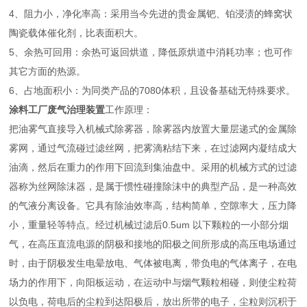
4、阻力小，净化率高：采用当今先进的贵金属钯、铂浸渍的蜂窝状
陶瓷载体催化剂，比表面积大。
5、余热可回用：余热可返回烘道，降低原烘道中消耗功率；也可作
其它方面的热源。
6、占地面积小：为同类产品的7080体积，且设备基础无特殊要求。
涂料工厂废气治理装置
工作原理：
把油雾气直接导入机械式除雾器，除雾器内放置大量层递式的金属除
雾网，通过气流碰过滤丝网，把雾滴粘结下来，在过滤网内凝结成大
油滴，然后在重力的作用下回流到集油盘中。采用的机械方式的过滤
器称为丝网除沫器，是属于惯性碰撞除沫中的典型产品，是一种高效
的气液分离设备。它具有除油效率高，结构简单，空隙率大，压力降
小，重量轻等特点。经过机械过滤后0.5um 以下颗粒的一小部分烟
气，在高压直流电源的阴极和接地的阳极之间所形成的高压电场通过
时，由于阴极发生电晕放电、气体被电离，带负电的气体离子，在电
场力的作用下，向阳板运动，在运动中与烟气颗粒相碰，则使尘粒荷
以负电，荷电后的尘粒到达阳极后，放出所带的电子，尘粒则沉积于