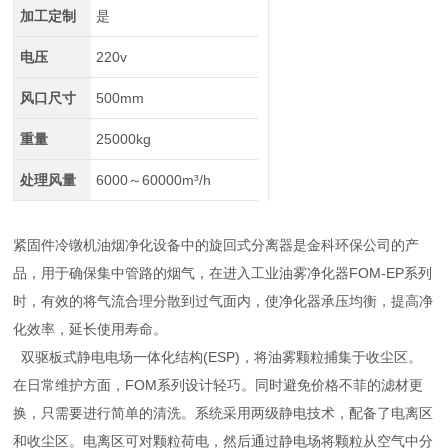
加工定制
是
电压
220v
风口尺寸
500mm
重量
25000kg
处理风量
6000～60000m³/h
紧固件冷镦机油烟净化设备中的旋回式分离器是金科环保公司的产
品，用于确保集中管路的烟气，在进入工业油雾净化器FOM-EP系列
时，有效的将气流合理分散到过气面内，使净化器承压均衡，提高净
化效率，延长使用寿命。
双驱板式静电电场一体化结构(ESP)，将油雾颗粒捕集于收尘区。
在日常维护方面，FOM系列设计轻巧。同时避免价格不菲的滤材更
换，只需要进行简单的清洗。系统采用两级静电技术，配备了电离区
和收尘区。电离区可对颗粒荷电，然后通过静电场将颗粒从空气中分