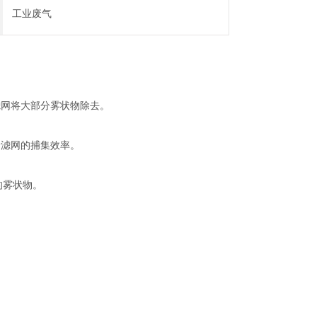
工业废气
滤网将大部分雾状物除去。
个滤网的捕集效率。
的雾状物。