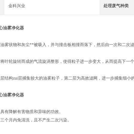
金科兴业
处理废气种类
中心油雾净化器
的油雾状物和灰尘**被吸入，并与撞击板相撞而落下，然后由一次和二次
置将叶轮旋转而成的气流旋涡整形，使得粒子进一步变大，从而提高下一
三层结构zui层捕集较大的油雾粒子，第二层为高效滤网，进一步捕集细小
中心油雾净化器
，具有降解有害物质和异味的功效。
，三个月内免清洗，且不产生二次污染。