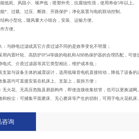
节能低耗、风阻小、噪声低；喷塑外壳，抗腐蚀性强，使用寿命5年以上。
性能*、过载、过压、断路、开路保护；净化装置与电机联动控制。
，结构小型化，随风量大小组合，安装、运输方便。
操作方便。
久：与静电过滤或其它介质过滤不同的是效率变化不明显；
采用内置叶轮、高防护IP54等级的电机和ABB热保护器的合理匹配，可
静电式、介质过滤器等其它类型相比，维护成本低；
装支架与设备主体的减震设计，选用低噪音电机直接转动，降低了设备的
收集器均可直接安装在机床上、支架上，装拆方便；
：无火花、无高压危险及易损构件，即使连接收集软管，也可以更换滤网
物和粉尘：可捕集平面磨床、无心磨床等产生的切削，可用于电火花机床
品咨询