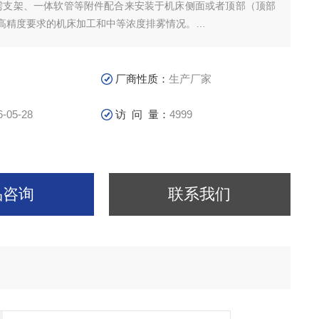
需支架、一体软管等附件配合来安装于机床侧面或者顶部（顶部
高精度要求的机床加工和中等浓度排雾情况。
需支架、一体软管等附件配合来安装于机床侧面（侧面为佳）或
超高精度要求的机床加工和大浓度排雾情况。
厂商性质：
生产厂家
6-05-28
访 问 量：
4999
品咨询
联系我们