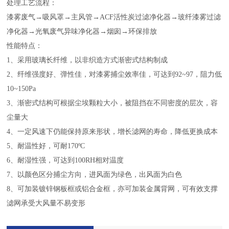
处理工艺流程：
漆雾废气→吸风罩→主风管→ACF活性炭过滤净化器→玻纤漆雾过滤
净化器→光氧废气异味净化器→烟囱→环保排放
性能特点：
1、采用玻璃长纤维，以非织造方式渐密式结构制成
2、纤维强度好、弹性佳，对漆雾捕尘效率佳，可达到92~97，阻力低
10~150Pa
3、渐密式结构可根据尘埃颗粒大小，被阻挡在不同密度的层次，容
尘量大
4、一定风速下仍能保持原来形状，增长滤网的寿命，降低更换成本
5、耐温性好，可耐170ºC
6、耐湿性强，可达到100RH相对温度
7、以颜色区分捕尘方向，进风面为绿色，出风面为白色
8、可加装镀锌钢板框或铝合金框，亦可加装金属背网，可有效支撑
滤网承受大风量不易变形