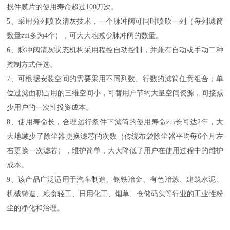
损件膜片的使用寿命超过100万次。
5、采用分列喷吹清灰技术，一个脉冲阀可同时喷吹一列（每列滤筒
数量zui多为
4
个），可大大地减少脉冲阀的数量。
6、脉冲阀清灰状态机构采用
程控
自动控制，并兼有
自动
或手动二种
控制方式任选。
7、可根据安装空间的需要采用不同列数、行数的滤筒任意组合；单
位过滤面积占用的三维空间小，可替用户节约大量空间资源，间接减
少用户的一次性投资成本。
8、使用寿命长，
合理运行条件下
滤筒的使用寿命
zui长
可达2年，大
大地减少了除尘器更换滤芯的次数（传统布袋除尘器平均每6个月左
右更换一次滤芯），维护简单，大大降低了用户在使用过程中的维护
成本。
9、该产品广泛适用于
汽车制造、
钢铁冶金、有色冶炼、建筑水泥、
机械铸造、粮食轻工、日用化工、烟草、仓储码头等行业的工业性粉
尘的净化和治理。