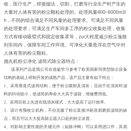
收，医疗生产，焊接烟法，切割，打磨等行业生产时产生的
大量对人体有害的粉尘颗粒处理的。处理风量400~6000m3/
h，不同的组合满足不同风量的处理要求。可满足不同风量
的处理要求，可满足生产车间多工序的粉尘收集处理，收集
方式有移动吸臂式和固定收集罩等，zui大程度减少粉尘逸散
到车间内，保障车间工作环境。可净化大量悬浮在空气中对
人体有害的粉尘颗粒。
抛丸机粉尘净化 滤筒式除尘器特点：
该系列产品
是
我公司在借鉴学习参考了欧美国家同类型除尘设备
结构的基础上
研制开发的成熟产品，该产品主要有如下特点：
1、采用垂直式滤筒结构，便于粉尘吸附及清灰；且由于在清灰时滤
料的抖动较小，使滤筒的寿命大大高于滤袋，维修费用低。
2、采用目前上先进
在线清灰模式，大大提高了运行效率
。
3、设计有预收尘机构，不但克服了粉尘直接冲刷容易磨损滤筒的缺
点，而且可以大大提高除尘器入口处的粉尘浓度。
4、对影响主要性能的关键元件（如脉冲阀）
可以
采用进口件，其易