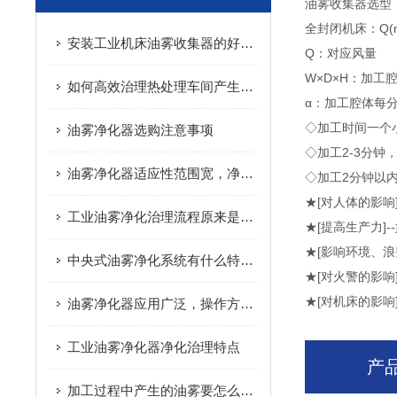
油雾收集器选型
全封闭机床：Q(m3/
安装工业机床油雾收集器的好处说明
Q：对应风量
W×D×H：加工腔
如何高效治理热处理车间产生的油烟废气？
α：加工腔体每分钟
◇加工时间一个
油雾净化器选购注意事项
◇加工2-3分钟，
油雾净化器适应性范围宽，净化效率高
◇加工2分钟以内
★[对人体的影响
工业油雾净化治理流程原来是这样的
★[提高生产力]
★[影响环境、
中央式油雾净化系统有什么特点呢
★[对火警的影响
★[对机床的影响
油雾净化器应用广泛，操作方便安全
工业油雾净化器净化治理特点
产
加工过程中产生的油雾要怎么处理呢