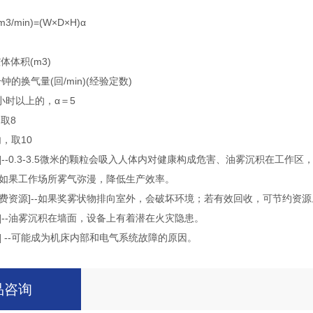
min)=(W×D×H)α
体体积(m3)
的换气量(回/min)(经验定数)
小时以上的，α＝5
取8
，取10
]--0.3-3.5微米的颗粒会吸入人体内对健康构成危害、油雾沉积在工作
--如果工作场所雾气弥漫，降低生产效率。
浪费资源]--如果奖雾状物排向室外，会破坏环境；若有效回收，可节约资源
]--油雾沉积在墙面，设备上有着潜在火灾隐患。
] --可能成为机床内部和电气系统故障的原因。
品咨询