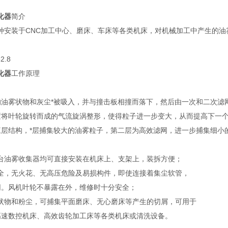
化器
简介
种安装于CNC加工中心、磨床、车床等各类机床，对机械加工中产生的
2.8
化器
工作原理
的油雾状物和灰尘*被吸入，并与撞击板相撞而落下，然后由一次和二次滤
置将叶轮旋转而成的气流旋涡整形，使得粒子进一步变大，从而提高下一
三层结构，*层捕集较大的油雾粒子，第二层为高效滤网，进一步捕集细小
台油雾收集器均可直接安装在机床上、支架上，装拆方便；
全，无火花、无高压危险及易损构件，即使连接着集尘软管，
。风机叶轮不暴露在外，维修时十分安全；
状物和粉尘，可捕集平面磨床、无心磨床等产生的切屑，可用于
速数控机床、高效齿轮加工床等各类机床或清洗设备。